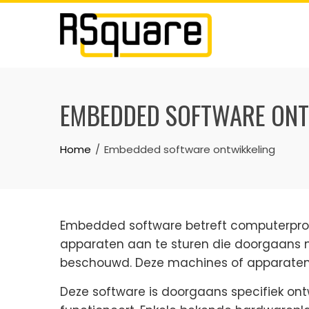
Skip
to
content
EMBEDDED SOFTWARE ONT
Home
Embedded software ontwikkeling
Embedded software betreft computerprog
apparaten aan te sturen die doorgaans n
beschouwd. Deze machines of apparate
Deze software is doorgaans specifiek o