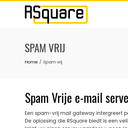
Skip
to
content
SPAM VRIJ
Home
Spam vrij
Spam Vrije e-mail serve
Een spam-vrij mail gateway intergreert pe
De oplossing die RSquare biedt is een vei