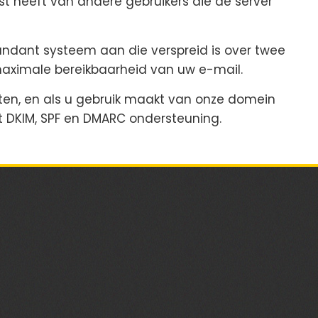
st heeft van andere gebruikers die de server
dundant systeem aan die verspreid is over twee
maximale bereikbaarheid van uw e-mail.
caten, en als u gebruik maakt van onze domein
t DKIM, SPF en DMARC ondersteuning.